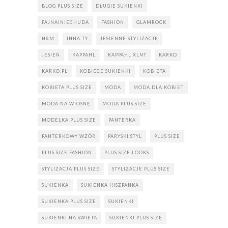
BLOG PLUS SIZE
DŁUGIE SUKIENKI
FAJNAINIECHUDA
FASHION
GLAMROCK
H&M
INNA TY
JESIENNE STYLIZACJE
JESIEŃ
KAPPAHL
KAPPAHL XLNT
KARKO
KARKO.PL
KOBIECE SUKIENKI
KOBIETA
KOBIETA PLUS SIZE
MODA
MODA DLA KOBIET
MODA NA WIOSNĘ
MODA PLUS SIZE
MODELKA PLUS SIZE
PANTERKA
PANTERKOWY WZÓR
PARYSKI STYL
PLUS SIZE
PLUS SIZE FASHION
PLUS SIZE LOOKS
STYLIZACJA PLUS SIZE
STYLIZACJE PLUS SIZE
SUKIENKA
SUKIENKA HISZPANKA
SUKIENKA PLUS SIZE
SUKIENKI
SUKIENKI NA SWIETA
SUKIENKI PLUS SIZE