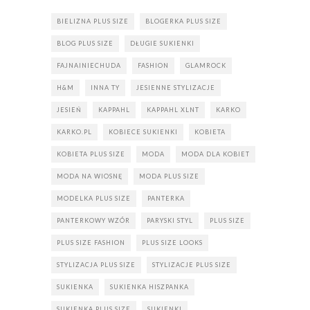
BIELIZNA PLUS SIZE
BLOGERKA PLUS SIZE
BLOG PLUS SIZE
DŁUGIE SUKIENKI
FAJNAINIECHUDA
FASHION
GLAMROCK
H&M
INNA TY
JESIENNE STYLIZACJE
JESIEŃ
KAPPAHL
KAPPAHL XLNT
KARKO
KARKO.PL
KOBIECE SUKIENKI
KOBIETA
KOBIETA PLUS SIZE
MODA
MODA DLA KOBIET
MODA NA WIOSNĘ
MODA PLUS SIZE
MODELKA PLUS SIZE
PANTERKA
PANTERKOWY WZÓR
PARYSKI STYL
PLUS SIZE
PLUS SIZE FASHION
PLUS SIZE LOOKS
STYLIZACJA PLUS SIZE
STYLIZACJE PLUS SIZE
SUKIENKA
SUKIENKA HISZPANKA
SUKIENKA PLUS SIZE
SUKIENKI