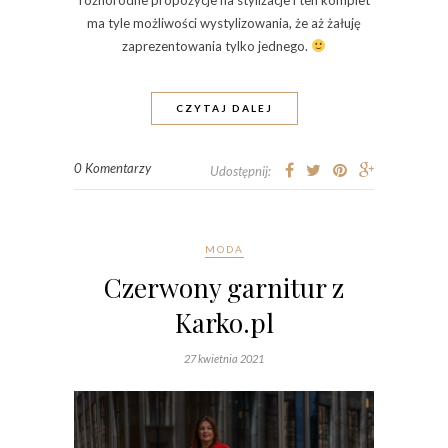
różnorodne propozycje na stylizacje i ten komplet
ma tyle możliwości wystylizowania, że aż żałuję
zaprezentowania tylko jednego.
CZYTAJ DALEJ
0 Komentarzy
Udostępnij:
MODA
Czerwony garnitur z
Karko.pl
27 kwietnia 2021