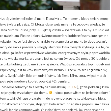
zację z jesiennej kolekcji marki Elena Miro. To moment, kiedy śmiało mogę
go świata plus size. Ci, którzy obserwują mnie na Facebooku wiedzą, że
ena Miro w Polsce, przy ul. Pięknej 28/34 w Warszawie. I to była miłość od
 co uwielbiam.
Piękne kolory, świetne materiały, kobiece fasony, inteligentne
 okazje. To, co jest chyba charakterystyczne dla tej marki, to dopasowanie
enty do siebie pasowały i mogły stworzyć kilka różnych stylizacji. Ale to, co
ta obsługa, która w prawdziwie włoskim, energetycznym stylu, poprowadziła
Miro to włoska marka, ale znana jest na całym świecie. Od ponad 30 lat ubiera
izerunku kobiety zadbanej i pewnej siebie. Współpracowała z top modelkami
 perspektywy, jest to krok ku rozwojowi branży + size w Polsce i ogromnie się
alne. Dzięki takim liderom opinii i stylu, jak Elena Miro, coraz więcej marek
 potrzeby modowe kobiet, powyżej 42 rozmiaru.
 Możecie zobaczyć to z resztą na filmie (kliknij
TUTAJ
), gdzie pokazuję kilka
ymi najchętniej wyszłabym do domu.
Jednak postawiłam na jesienne kolory i
łem sztuki. Od razu przyszło mi do głowy połączenie go z klasyczną bielą.
 z dekoltem i drobnym, stojącym kołnierzem. Specjalnie poprosiłam o kilka
’owej i ładnie komponowała się z obcisłymi spodniami. Jak zobaczycie na