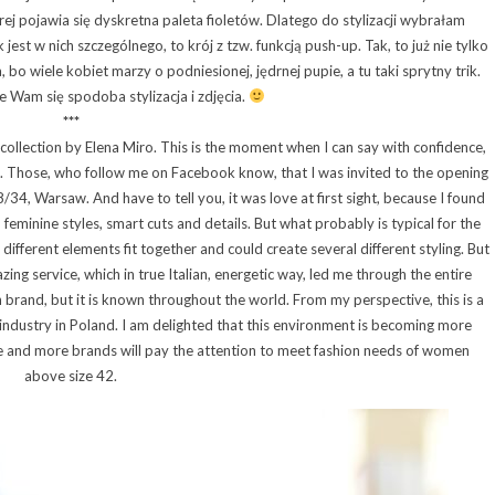
ej pojawia się dyskretna paleta fioletów. Dlatego do stylizacji wybrałam
est w nich szczególnego, to krój z tzw. funkcją push-up. Tak, to już nie tylko
bo wiele kobiet marzy o podniesionej, jędrnej pupie, a tu taki sprytny trik.
 Wam się spodoba stylizacja i zdjęcia.
***
collection by Elena Miro. This is the moment when I can say with confidence,
ket. Those, who follow me on Facebook know, that I was invited to the opening
/34, Warsaw. And have to tell you, it was love at first sight, because I found
, feminine styles, smart cuts and details. But what probably is typical for the
 different elements fit together and could create several different styling. But
ng service, which in true Italian, energetic way, led me through the entire
n brand, but it is known throughout the world. From my perspective, this is a
industry in Poland. I am delighted that this environment is becoming more
re and more brands will pay the attention to meet fashion needs of women
above size 42.