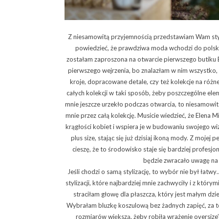
Z niesamowitą przyjemnością przedstawiam Wam styli
powiedzieć, że prawdziwa moda wchodzi do polskie
zostałam zaproszona na otwarcie pierwszego butiku El
pierwszego wejrzenia, bo znalazłam w nim wszystko,
kroje, dopracowane detale, czy też kolekcje na różne
całych kolekcji w taki sposób, żeby poszczególne elem
mnie jeszcze urzekło podczas otwarcia, to niesamowi
mnie przez całą kolekcję. Musicie wiedzieć, że Elena 
krągłości kobiet i wspiera je w budowaniu swojego w
plus size, stając się już dzisiaj ikoną mody. Z mojej
cieszę, że to środowisko staje się bardziej profesjon
będzie zwracało uwagę na
Jeśli chodzi o samą stylizację, to wybór nie był łatwy…
stylizacji, które najbardziej mnie zachwyciły i z któr
straciłam głowę dla płaszcza, który jest małym dzie
Wybrałam bluzkę koszulową bez żadnych zapięć, za to
rozmiarów większą, żeby robiła wrażenie oversize