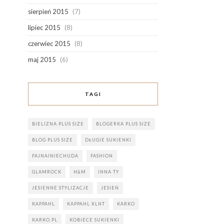
sierpień 2015
(7)
lipiec 2015
(8)
czerwiec 2015
(8)
maj 2015
(6)
TAGI
BIELIZNA PLUS SIZE
BLOGERKA PLUS SIZE
BLOG PLUS SIZE
DŁUGIE SUKIENKI
FAJNAINIECHUDA
FASHION
GLAMROCK
H&M
INNA TY
JESIENNE STYLIZACJE
JESIEŃ
KAPPAHL
KAPPAHL XLNT
KARKO
KARKO.PL
KOBIECE SUKIENKI