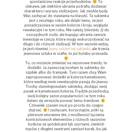
spontaniczne reakcje przechodniów.
To
ciekawe, jak niektóre ubrania potrafią dodawać
charakteru i wyrazu stylizacjom. Jak zwykle będę
Was zachęcać do stawiania na klasyki. Ta sukienka
jest z zeszłego roku, ale dzięki temu, że jest
ponadczasowa w swoim kolorze i kroju, wygląda
rewelacyjni i w tym roku. Nie należę (niestety ;)) do
oszczędnych osób, ale kupując ubrania zawsze
inwestuje w rzeczy, które mogę wykorzystywać na
długo i do różnych stylizacji. W tym sezonie widzę,
że jest również
jasny odcień tej sukienki
, ale trzecia
jeansowa sztuka w szafie, to już byłaby przesada.
To, co możecie zmieniać na sezonowe trendy, to
dodatki. Ja zazwyczaj nosiłam tę sukienkę do
szpilek albo do trampek. Tym razem chcę Wam
zaproponować dodatki w kolorze kamelowym,
które według mnie rewelacyjnie pasują do jeansu.
Trochę stunningowałam sukienkę, dodając swój
pasek w kamelowym kolorze. Frędzle przechodzą
swój kolejny sezon popularności i w tym roku
dałam się wreszcie porwać temu trendowi.
Człowiek czasem musi po prostu do czegoś
dojrzeć.
I zachęcam, korzystajcie, póki są
pierwsze wiosenne dni, z możliwości łączenia
kontrastowych elementów z różnych sezonów:
botków ze spódnicami lub szortami, cienkich
topów z długimi swetrami zamiast kurek, bo jak