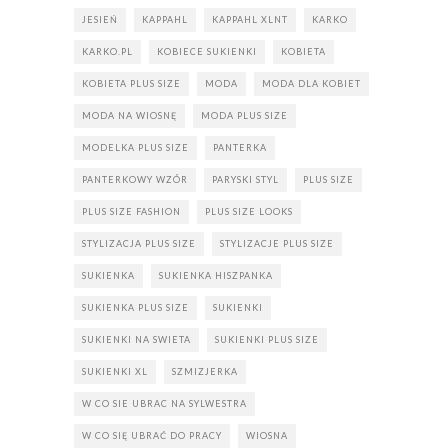
JESIEŃ
KAPPAHL
KAPPAHL XLNT
KARKO
KARKO.PL
KOBIECE SUKIENKI
KOBIETA
KOBIETA PLUS SIZE
MODA
MODA DLA KOBIET
MODA NA WIOSNĘ
MODA PLUS SIZE
MODELKA PLUS SIZE
PANTERKA
PANTERKOWY WZÓR
PARYSKI STYL
PLUS SIZE
PLUS SIZE FASHION
PLUS SIZE LOOKS
STYLIZACJA PLUS SIZE
STYLIZACJE PLUS SIZE
SUKIENKA
SUKIENKA HISZPANKA
SUKIENKA PLUS SIZE
SUKIENKI
SUKIENKI NA SWIETA
SUKIENKI PLUS SIZE
SUKIENKI XL
SZMIZJERKA
W CO SIE UBRAC NA SYLWESTRA
W CO SIĘ UBRAĆ DO PRACY
WIOSNA