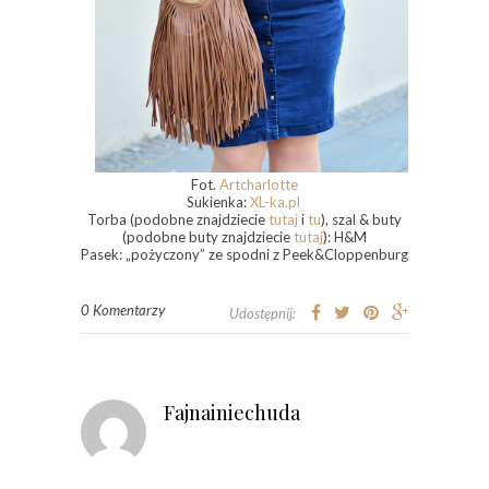
Fot.
Artcharlotte
Sukienka:
XL-ka.pl
Torba (podobne znajdziecie
tutaj
i
tu
), szal & buty
(podobne buty znajdziecie
tutaj
): H&M
Pasek: „pożyczony” ze spodni z Peek&Cloppenburg
0 Komentarzy
Udostępnij:
Fajnainiechuda