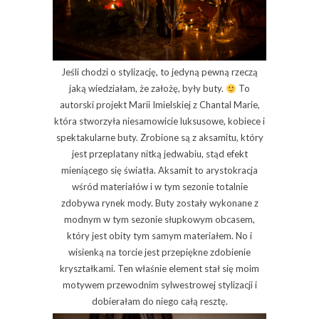
Jeśli chodzi o stylizację, to jedyną pewną rzeczą
jaką wiedziałam, że założę, były buty.
To
autorski projekt Marii Imielskiej z Chantal Marie,
która stworzyła niesamowicie luksusowe, kobiece i
spektakularne buty. Zrobione są z aksamitu, który
jest przeplatany nitką jedwabiu, stąd efekt
mieniącego się światła. Aksamit to arystokracja
wśród materiałów i w tym sezonie totalnie
zdobywa rynek mody. Buty zostały wykonane z
modnym w tym sezonie słupkowym obcasem,
który jest obity tym samym materiałem. No i
wisienką na torcie jest przepiękne zdobienie
kryształkami. Ten właśnie element stał się moim
motywem przewodnim sylwestrowej stylizacji i
dobierałam do niego całą resztę.