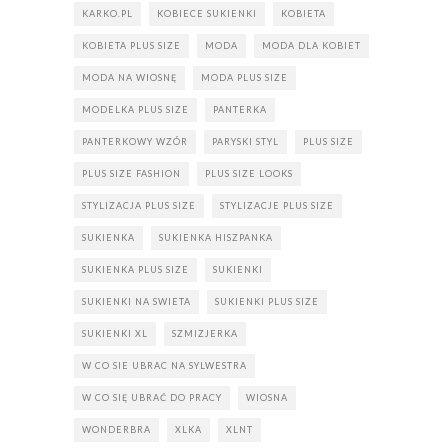
KARKO.PL
KOBIECE SUKIENKI
KOBIETA
KOBIETA PLUS SIZE
MODA
MODA DLA KOBIET
MODA NA WIOSNĘ
MODA PLUS SIZE
MODELKA PLUS SIZE
PANTERKA
PANTERKOWY WZÓR
PARYSKI STYL
PLUS SIZE
PLUS SIZE FASHION
PLUS SIZE LOOKS
STYLIZACJA PLUS SIZE
STYLIZACJE PLUS SIZE
SUKIENKA
SUKIENKA HISZPANKA
SUKIENKA PLUS SIZE
SUKIENKI
SUKIENKI NA SWIETA
SUKIENKI PLUS SIZE
SUKIENKI XL
SZMIZJERKA
W CO SIE UBRAC NA SYLWESTRA
W CO SIĘ UBRAĆ DO PRACY
WIOSNA
WONDERBRA
XLKA
XLNT