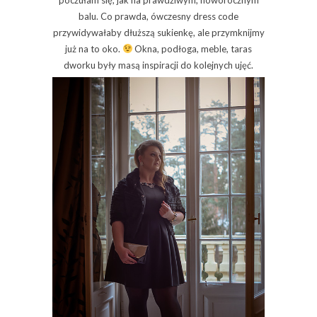
poczułam się, jak na prawdziwym, noworocznym
balu. Co prawda, ówczesny dress code
przywidywałaby dłuższą sukienkę, ale przymknijmy
już na to oko.
Okna, podłoga, meble, taras
dworku były masą inspiracji do kolejnych ujęć.