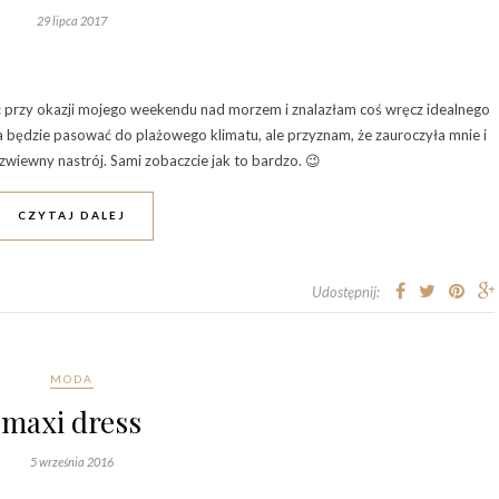
29 lipca 2017
 przy okazji mojego weekendu nad morzem i znalazłam coś wręcz idealnego
nka będzie pasować do plażowego klimatu, ale przyznam, że zauroczyła mnie i
zwiewny nastrój. Sami zobaczcie jak to bardzo. 😉
CZYTAJ DALEJ
Udostępnij:
MODA
maxi dress
5 września 2016