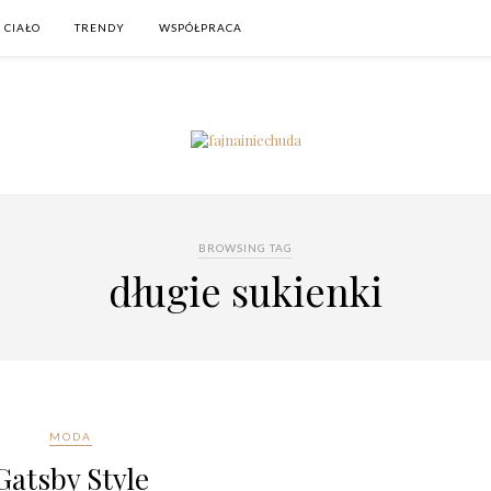
 CIAŁO
TRENDY
WSPÓŁPRACA
BROWSING TAG
długie sukienki
MODA
Gatsby Style