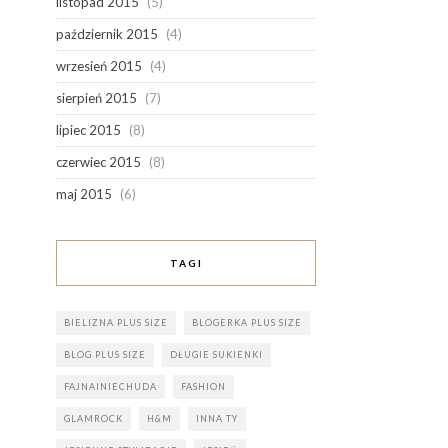
listopad 2015
(5)
październik 2015
(4)
wrzesień 2015
(4)
sierpień 2015
(7)
lipiec 2015
(8)
czerwiec 2015
(8)
maj 2015
(6)
TAGI
BIELIZNA PLUS SIZE
BLOGERKA PLUS SIZE
BLOG PLUS SIZE
DŁUGIE SUKIENKI
FAJNAINIECHUDA
FASHION
GLAMROCK
H&M
INNA TY