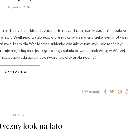
10 grudnia 2018
rodzinnych parkietach, zaczniecie rozglądać się nad kreacjami na balowe
ez w stylu Wielkiego Gatsbiego, które mogą być zarówno ciekawym motywem
leństwa. Mam dla Was idealną sukienkę właśnie w tym stylu, ale może być
atuje nie jedną okazję. Tego rodzaju suknia powinna znaleźć się w Waszej
rna, bo zakładając ją macie gwarancję efektu glamour. 😉
CZYTAJ DALEJ
Udostępnij:
MODA
yczny look na lato