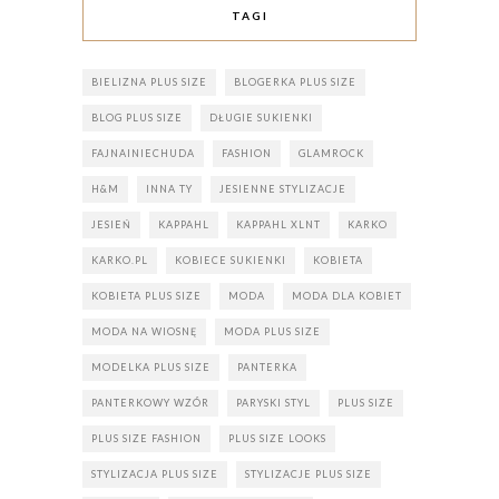
TAGI
BIELIZNA PLUS SIZE
BLOGERKA PLUS SIZE
BLOG PLUS SIZE
DŁUGIE SUKIENKI
FAJNAINIECHUDA
FASHION
GLAMROCK
H&M
INNA TY
JESIENNE STYLIZACJE
JESIEŃ
KAPPAHL
KAPPAHL XLNT
KARKO
KARKO.PL
KOBIECE SUKIENKI
KOBIETA
KOBIETA PLUS SIZE
MODA
MODA DLA KOBIET
MODA NA WIOSNĘ
MODA PLUS SIZE
MODELKA PLUS SIZE
PANTERKA
PANTERKOWY WZÓR
PARYSKI STYL
PLUS SIZE
PLUS SIZE FASHION
PLUS SIZE LOOKS
STYLIZACJA PLUS SIZE
STYLIZACJE PLUS SIZE