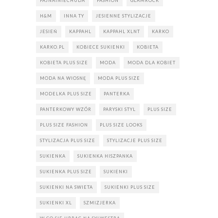
FAJNAINIECHUDA
FASHION
GLAMROCK
H&M
INNA TY
JESIENNE STYLIZACJE
JESIEŃ
KAPPAHL
KAPPAHL XLNT
KARKO
KARKO.PL
KOBIECE SUKIENKI
KOBIETA
KOBIETA PLUS SIZE
MODA
MODA DLA KOBIET
MODA NA WIOSNĘ
MODA PLUS SIZE
MODELKA PLUS SIZE
PANTERKA
PANTERKOWY WZÓR
PARYSKI STYL
PLUS SIZE
PLUS SIZE FASHION
PLUS SIZE LOOKS
STYLIZACJA PLUS SIZE
STYLIZACJE PLUS SIZE
SUKIENKA
SUKIENKA HISZPANKA
SUKIENKA PLUS SIZE
SUKIENKI
SUKIENKI NA SWIETA
SUKIENKI PLUS SIZE
SUKIENKI XL
SZMIZJERKA