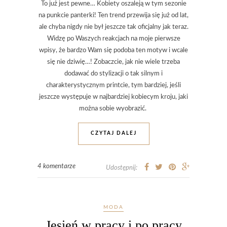
To już jest pewne… Kobiety oszaleją w tym sezonie
na punkcie panterki! Ten trend przewija się już od lat,
ale chyba nigdy nie był jeszcze tak oficjalny jak teraz.
Widzę po Waszych reakcjach na moje pierwsze
wpisy, że bardzo Wam się podoba ten motyw i wcale
się nie dziwię…! Zobaczcie, jak nie wiele trzeba
dodawać do stylizacji o tak silnym i
charakterystycznym printcie, tym bardziej, jeśli
jeszcze występuje w najbardziej kobiecym kroju, jaki
można sobie wyobrazić.
CZYTAJ DALEJ
4 komentarze
Udostępnij:
MODA
Jesień w pracy i po pracy