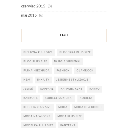
czerwiec 2015
(8)
maj 2015
(6)
TAGI
BIELIZNA PLUS SIZE
BLOGERKA PLUS SIZE
BLOG PLUS SIZE
DŁUGIE SUKIENKI
FAJNAINIECHUDA
FASHION
GLAMROCK
H&M
INNA TY
JESIENNE STYLIZACJE
JESIEŃ
KAPPAHL
KAPPAHL XLNT
KARKO
KARKO.PL
KOBIECE SUKIENKI
KOBIETA
KOBIETA PLUS SIZE
MODA
MODA DLA KOBIET
MODA NA WIOSNĘ
MODA PLUS SIZE
MODELKA PLUS SIZE
PANTERKA