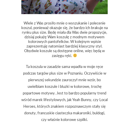
Wiele z Was prosiło mnie o wyszukanie i polecenie
koszul, ponieważ okazuje się, że bardzo ich brakuje na
rynku plus size. Będę miała dla Was dwie propozycje,
dzisiaj pokażę Wam koszulę z modnym motywem
kolorowych pantofelków. W kolejnym wpisie
zaprezentuję natomiast bardziej klasyczny styl.
Obydwie koszule są dostępne online, więc będą w
zasięgu ręki.
Ta koszula w zasadzie sama wpadła w moje ręce
podczas targów plus size w Poznaniu. Oczywiście w
pierwszej sekundzie zauroczył mnie wzór, bo
uwielbiam koszule i bluzki w kolorowe, trochę
popartowe motywy. Jest to bardzo popularny trend
wśród marek lifestylowych, jak Yeah Bunny, czy Local
Heroes, których znakiem rozpoznawczym stały się
donuty, francuskie ciasteczka makaroniki, buldogi,
czy właśnie kolorowe szpilki.