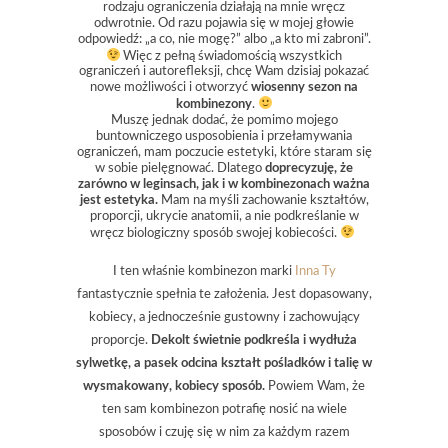
rodzaju ograniczenia działają na mnie wręcz
odwrotnie. Od razu pojawia się w mojej głowie
odpowiedź: „a co, nie mogę?” albo „a kto mi zabroni”.
Więc z pełną świadomością wszystkich
ograniczeń i autorefleksji, chcę Wam dzisiaj pokazać
nowe możliwości i otworzyć
wiosenny sezon na
kombinezony
.
Muszę jednak dodać, że pomimo mojego
buntowniczego usposobienia i przełamywania
ograniczeń, mam poczucie estetyki, które staram się
w sobie pielęgnować. Dlatego
doprecyzuję, że
zarówno w leginsach, jak i w kombinezonach ważna
jest estetyka.
Mam na myśli zachowanie kształtów,
proporcji, ukrycie anatomii, a nie podkreślanie w
wręcz biologiczny sposób swojej kobiecości.
I ten właśnie kombinezon marki
Inna Ty
fantastycznie spełnia te założenia. Jest dopasowany,
kobiecy, a jednocześnie gustowny i zachowujący
proporcje.
Dekolt świetnie podkreśla i wydłuża
sylwetkę, a pasek odcina kształt pośladków i talię w
wysmakowany, kobiecy sposób.
Powiem Wam, że
ten sam kombinezon potrafię nosić na wiele
sposobów i czuję się w nim za każdym razem