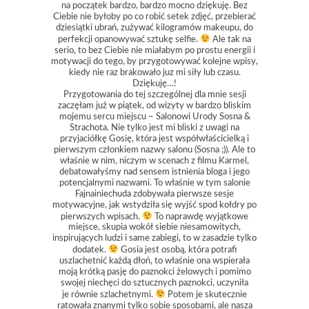
na początek bardzo, bardzo mocno dziękuję. Bez
Ciebie nie byłoby po co robić setek zdjęć, przebierać
dziesiątki ubrań, zużywać kilogramów makeupu, do
perfekcji opanowywać sztukę selfie.
Ale tak na
serio, to bez Ciebie nie miałabym po prostu energii i
motywacji do tego, by przygotowywać kolejne wpisy,
kiedy nie raz brakowało juz mi siły lub czasu.
Dziękuję…!
Przygotowania do tej szczególnej dla mnie sesji
zaczęłam już w piątek, od wizyty w bardzo bliskim
mojemu sercu miejscu – Salonowi Urody Sosna &
Strachota. Nie tylko jest mi bliski z uwagi na
przyjaciółkę Gosię, która jest współwłaścicielką i
pierwszym członkiem nazwy salonu (Sosna ;)). Ale to
właśnie w nim, niczym w scenach z filmu Karmel,
debatowałyśmy nad sensem istnienia bloga i jego
potencjalnymi nazwami. To właśnie w tym salonie
Fajnainiechuda zdobywała pierwsze sesje
motywacyjne, jak wstydziła się wyjść spod kołdry po
pierwszych wpisach.
To naprawdę wyjątkowe
miejsce, skupia wokół siebie niesamowitych,
inspirujących ludzi i same zabiegi, to w zasadzie tylko
dodatek.
Gosia jest osobą, która potrafi
uszlachetnić każdą dłoń, to właśnie ona wspierała
moją krótką pasję do paznokci żelowych i pomimo
swojej niechęci do sztucznych paznokci, uczyniła
je równie szlachetnymi.
Potem je skutecznie
ratowała znanymi tylko sobie sposobami, ale nasza