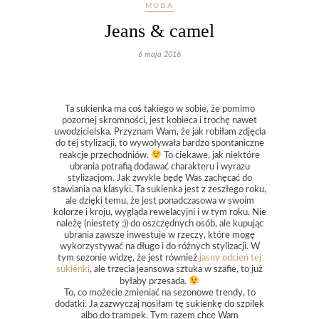
MODA
Jeans & camel
6 maja 2016
Ta sukienka ma coś takiego w sobie, że pomimo
pozornej skromności, jest kobieca i trochę nawet
uwodzicielska. Przyznam Wam, że jak robiłam zdjęcia
do tej stylizacji, to wywoływała bardzo spontaniczne
reakcje przechodniów.
To ciekawe, jak niektóre
ubrania potrafią dodawać charakteru i wyrazu
stylizacjom. Jak zwykle będę Was zachęcać do
stawiania na klasyki. Ta sukienka jest z zeszłego roku,
ale dzięki temu, że jest ponadczasowa w swoim
kolorze i kroju, wygląda rewelacyjni i w tym roku. Nie
należę (niestety ;)) do oszczędnych osób, ale kupując
ubrania zawsze inwestuje w rzeczy, które mogę
wykorzystywać na długo i do różnych stylizacji. W
tym sezonie widzę, że jest również
jasny odcień tej
sukienki
, ale trzecia jeansowa sztuka w szafie, to już
byłaby przesada.
To, co możecie zmieniać na sezonowe trendy, to
dodatki. Ja zazwyczaj nosiłam tę sukienkę do szpilek
albo do trampek. Tym razem chcę Wam