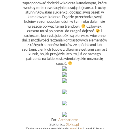
zaproponować dodatki w kolorze kamelowym, które
według mnie rewelacyjnie pasują do jeansu. Trochę
stunningowałam sukienkę, dodając swój pasek w
kamelowym kolorze. Frędzle przechodzą swój
kolejny sezon popularności i w tym roku dałam się
wreszcie porwać temu trendowi.
Człowiek
czasem musi po prostu do czegoś dojrzeć.
I
zachęcam, korzystajcie, póki są pierwsze wiosenne
dni, z możliwości łączenia kontrastowych elementów
z różnych sezonów: botków ze spódnicami lub
szortami, cienkich topów z długimi swetrami zamiast
kurek, bo jak przyjdzie lato, to już od samego
patrzenia na takie zestawienia będzie można się
spocić.
Fot.
Artcharlotte
Sukienka:
XL-ka.pl