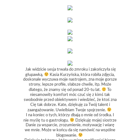
Jak widzicie sesja trwała do zmroku i zakończyła się
głupawką.
Kasia Kurzyńska, która robiła zdjęcia,
doskonale wyczuwa moje nastrojem, zna moje gorsze
strony, lepsze profile, słabsze chwile, itp. Może
dlatego, że znamy się od ponad 20-tu lat.
To
niesamowity komfort móc czuć się z kimś tak
swobodnie przed obiektywem i wiedzieć, że ktoś zna
Cię tak dobrze. Kate, dziękuję za Twój talent i
zaangażowanie. Uwielbiam Twoje spojrzenie.
I na koniec o tych, którzy dbają o mnie od środka. I
nie myślę tu o gastrologu.
Dziękuję mojej siostrze
Danie za wsparcie, zrozumienie, motywację i wiarę
we mnie. Może w końcu da się namówić na wspólne
blogowanie.