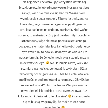
Na zdjęciach chciałam ująć wszystkie detale tej
bluzki, oprócz jej obłędnego wzoru. Koszula jest bez
zapięć, więc nie musicie się bać, że Wasze piersi
wymkną się spoza kontroli. Z boku jest wiązana na
kokardkę, więc możecie regulować jej długość, a z
tyłu jest zapinana na ozdobny guziczek. No i ważna
sprawa, to materiał, który jest bardzo miły i odrobinę
stretchowy, więc nie masz poczucia sztucznego,
pocącego się materiału, lecz fajnej jakości. Jedyne,co
bym zmieniła, to powiększyłabym dekolt, ale już
nauczyłam się, że świecie mody plus size nie można
mieć wszystkiego.
No i kupujcie raczej większe
rozmiary niż nosicie, ponieważ ja wybrałam 52, a
zazwyczaj noszę górę 44-46. Ale to z kolei otwiera
możliwości przed kobietami w rozmiarze 38-40, bo
możecie kupić 42 i będzie też na Was pasować, a
nawet lepiej, jak będzie trochę oversize’owa. Już
kilka moich koleżanek „nie plus size”
interesowało
się tą bluzką, więc myślę, że może mieć spore
powodzenie.