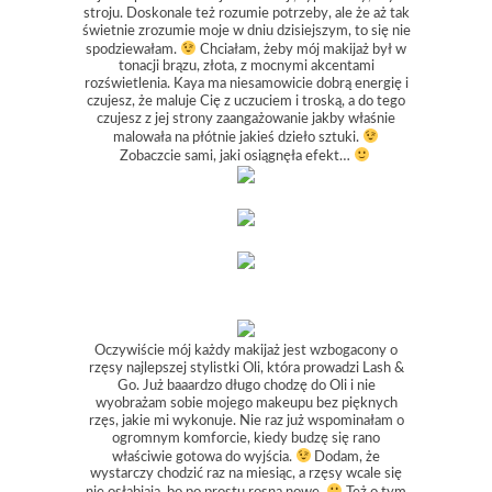
stroju. Doskonale też rozumie potrzeby, ale że aż tak
świetnie zrozumie moje w dniu dzisiejszym, to się nie
spodziewałam.
Chciałam, żeby mój makijaż był w
tonacji brązu, złota, z mocnymi akcentami
rozświetlenia. Kaya ma niesamowicie dobrą energię i
czujesz, że maluje Cię z uczuciem i troską, a do tego
czujesz z jej strony zaangażowanie jakby właśnie
malowała na płótnie jakieś dzieło sztuki.
Zobaczcie sami, jaki osiągnęła efekt…
Oczywiście mój każdy makijaż jest wzbogacony o
rzęsy najlepszej stylistki Oli, która prowadzi Lash &
Go. Już baaardzo długo chodzę do Oli i nie
wyobrażam sobie mojego makeupu bez pięknych
rzęs, jakie mi wykonuje. Nie raz już wspominałam o
ogromnym komforcie, kiedy budzę się rano
właściwie gotowa do wyjścia.
Dodam, że
wystarczy chodzić raz na miesiąc, a rzęsy wcale się