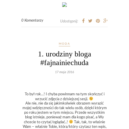
0 Komentarzy
Udostępnij:
MODA
1. urodziny bloga
#fajnainiechuda
17 maja 2016
To był rok…! I chyba powinnam na tym skończyć i
wrzucić zdjęcia z dzisiejszej sesji.
Ale nie, nie da się jakimkolwiek obrazem wyrazić
mojej wdzięczności do tak wielu osób, dzięki którym
po roku jestem w tym miejscu. Przede wszystkim
blog istnieje, ponieważ mam dla kogo pisać, a Wy
chcecie to czytać/oglądać..!
Tak, tak, to właśnie
Wam – właśnie Tobie, która/który czytasz ten wpis,