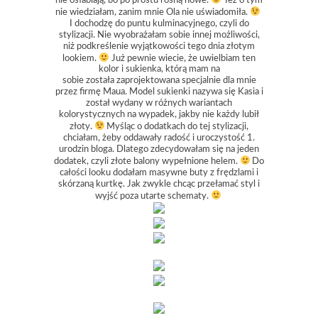
nie osłabiają, bo po prostu rosną nowe.
Też o tym
nie wiedziałam, zanim mnie Ola nie uświadomiła.
I dochodzę do puntu kulminacyjnego, czyli do
stylizacji. Nie wyobrażałam sobie innej możliwości,
niż podkreślenie wyjątkowości tego dnia złotym
lookiem.
Już pewnie wiecie, że uwielbiam ten
kolor i sukienka, którą mam na
sobie została zaprojektowana specjalnie dla mnie
przez firmę Maua. Model sukienki nazywa się Kasia i
został wydany w różnych wariantach
kolorystycznych na wypadek, jakby nie każdy lubił
złoty.
Myśląc o dodatkach do tej stylizacji,
chciałam, żeby oddawały radość i uroczystość 1.
urodzin bloga. Dlatego zdecydowałam się na jeden
dodatek, czyli złote balony wypełnione helem.
Do
całości looku dodałam masywne buty z frędzlami i
skórzaną kurtkę. Jak zwykle chcąc przełamać styl i
wyjść poza utarte schematy.