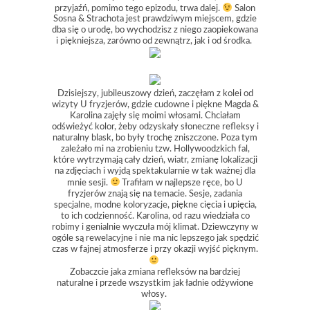
przyjaźń, pomimo tego epizodu, trwa dalej.
Salon
Sosna & Strachota jest prawdziwym miejscem, gdzie
dba się o urodę, bo wychodzisz z niego zaopiekowana
i piękniejsza, zarówno od zewnątrz, jak i od środka.
Dzisiejszy, jubileuszowy dzień, zaczęłam z kolei od
wizyty U fryzjerów, gdzie cudowne i piękne Magda &
Karolina zajęły się moimi włosami. Chciałam
odświeżyć kolor, żeby odzyskały słoneczne refleksy i
naturalny blask, bo były trochę zniszczone. Poza tym
zależało mi na zrobieniu tzw. Hollywoodzkich fal,
które wytrzymają cały dzień, wiatr, zmianę lokalizacji
na zdjęciach i wyjdą spektakularnie w tak ważnej dla
mnie sesji.
Trafiłam w najlepsze ręce, bo U
fryzjerów znają się na temacie. Sesje, zadania
specjalne, modne koloryzacje, piękne cięcia i upięcia,
to ich codzienność. Karolina, od razu wiedziała co
robimy i genialnie wyczuła mój klimat. Dziewczyny w
ogóle są rewelacyjne i nie ma nic lepszego jak spędzić
czas w fajnej atmosferze i przy okazji wyjść pięknym.
Zobaczcie jaka zmiana refleksów na bardziej
naturalne i przede wszystkim jak ładnie odżywione
włosy.