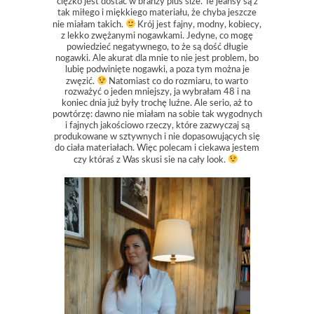
ciężko jest dostać w branży plus size. Te jeansy są z
tak miłego i miękkiego materiału, że chyba jeszcze
nie miałam takich.
Krój jest fajny, modny, kobiecy,
z lekko zwężanymi nogawkami. Jedyne, co mogę
powiedzieć negatywnego, to że są dość długie
nogawki. Ale akurat dla mnie to nie jest problem, bo
lubię podwinięte nogawki, a poza tym można je
zwęzić.
Natomiast co do rozmiaru, to warto
rozważyć o jeden mniejszy, ja wybrałam 48 i na
koniec dnia już były trochę luźne. Ale serio, aż to
powtórzę: dawno nie miałam na sobie tak wygodnych
i fajnych jakościowo rzeczy, które zazwyczaj są
produkowane w sztywnych i nie dopasowujących się
do ciała materiałach. Więc polecam i ciekawa jestem
czy któraś z Was skusi sie na cały look.