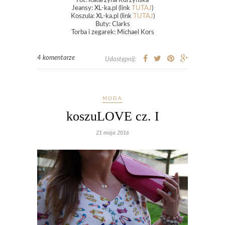
Fot. Katarzyna Kurzyńska
Jeansy: XL-ka.pl (link
TUTAJ
)
Koszula: XL-ka.pl (link
TUTAJ
)
Buty: Clarks
Torba i zegarek: Michael Kors
4 komentarze
Udostępnij:
MODA
koszuLOVE cz. I
21 maja 2016