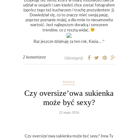
Dziękuję też temu, który w miarę możliwości bierze
udział w sesjach i sam kiedyś chce zostać fotografem
(oprócz tego też kucharzem i trochę prezydentem ;)).
Dowiedział się, co to znaczy mieć swoją pasję,
poprzez poznanie mojej, a dla mnie to niesamowita
wartość. Jest najlepszym doradcą i sensorem
trendów, co z resztą widać.
Raz jeszcze dziękuję za ten rok, Kasia… :*
2 komentarze
Udostępnij:
MODA
Czy oversize’owa sukienka
może być sexy?
12 maja 2016
Czy oversize’owa sukienka może być sexy? Inna Ty