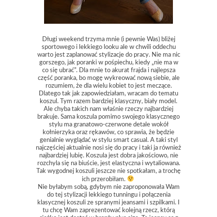
Długi weekend trzyma mnie (i pewnie Was) bliżej
sportowego i lekkiego looku ale w chwili oddechu
warto jest zaplanować stylizacje do pracy. Nie ma nic
gorszego, jak poranki w pośpiechu, kiedy „nie ma w
co się ubrać”. Dla mnie to akurat frajda i najlepsza
część poranka, bo mogę wykreować nową siebie, ale
rozumiem, że dla wielu kobiet to jest meczące.
Dlatego tak jak zapowiedziałam, wracam do tematu
koszul. Tym razem bardziej klasyczny, biały model.
Ale chyba takich nam właśnie rzeczy najbardziej
brakuje. Sama koszula pomimo swojego klasycznego
stylu ma granatowo-czerwone detale wokół
kołnierzyka oraz rękawów, co sprawia, że będzie
genialnie wyglądać w stylu smart casual. A taki styl
najczęściej aktualnie nosi się do pracy i taki ja również
najbardziej lubię. Koszula jest dobra jakościowo, nie
rozchyla się na biuście, jest elastyczna i wytaliowana.
Tak wygodnej koszuli jeszcze nie spotkałam, a trochę
ich przerobiłam.
Nie byłabym sobą, gdybym nie zaproponowała Wam
do tej stylizacji lekkiego tunningu i połączenia
klasycznej koszuli ze spranymi jeansami i szpilkami. I
tu chcę Wam zaprezentować kolejną rzecz, którą