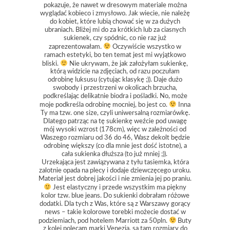
pokazuje, że nawet w dresowym materiale można
wyglądać kobieco i zmysłowo. Jak wiecie, nie należę
do kobiet, które lubią chować się w za dużych
ubraniach. Bliżej mi do za krótkich lub za ciasnych
sukienek, czy spódnic, co nie raz już
zaprezentowałam.
Oczywiście wszystko w
ramach estetyki, bo ten temat jest mi wyjątkowo
bliski.
Nie ukrywam, że jak założyłam sukienkę,
którą widzicie na zdjęciach, od razu poczułam
odrobinę luksusu (cytując klasykę ;)). Daje dużo
swobody i przestrzeni w okolicach brzucha,
podkreślając delikatnie biodra i pośladki. No, może
moje podkreśla odrobinę mocniej, bo jest co.
Inna
Ty ma tzw. one size, czyli uniwersalną rozmiarówkę.
Dlatego patrząc na tę sukienkę weźcie pod uwagę
mój wysoki wzrost (178cm), więc w zależności od
Waszego rozmiaru od 36 do 46, Wasz dekolt będzie
odrobinę większy (co dla mnie jest dość istotne), a
cała sukienka dłuższa (to już mniej ;)).
Urzekająca jest zawiązywana z tyłu tasiemka, która
zalotnie opada na plecy i dodaje dziewczęcego uroku.
Materiał jest dobrej jakości i nie zmienia jej po praniu.
Jest elastyczny i przede wszystkim ma piękny
kolor tzw. blue jeans. Do sukienki dobrałam różowe
dodatki. Dla tych z Was, które są z Warszawy gorący
news – takie kolorowe torebki możecie dostać w
podziemiach, pod hotelem Marriott za 50pln.
Buty
z kolei polecam marki Venezia, są tam rozmiary do