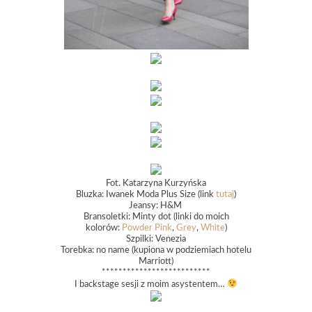
Fot. Katarzyna Kurzyńska
Bluzka: Iwanek Moda Plus Size (link
tutaj
)
Jeansy: H&M
Bransoletki: Minty dot (linki do moich
kolorów:
Powder Pink
,
Grey
,
White
)
Szpilki: Venezia
Torebka: no name (kupiona w podziemiach hotelu
Marriott)
**************************
I backstage sesji z moim asystentem…