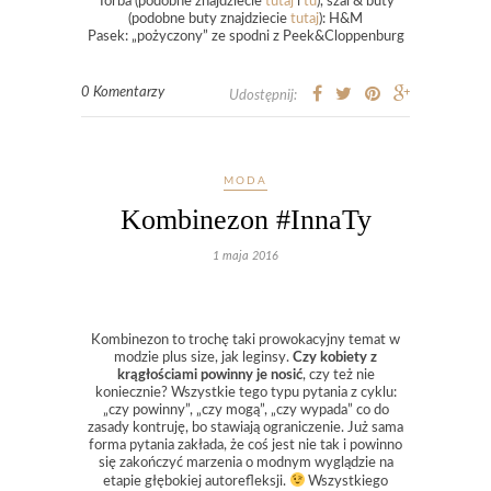
Torba (podobne znajdziecie
tutaj
i
tu
), szal & buty
(podobne buty znajdziecie
tutaj
): H&M
Pasek: „pożyczony” ze spodni z Peek&Cloppenburg
0 Komentarzy
Udostępnij:
MODA
Kombinezon #InnaTy
1 maja 2016
Kombinezon to trochę taki prowokacyjny temat w
modzie plus size, jak leginsy.
Czy kobiety z
krągłościami powinny je nosić
, czy też nie
koniecznie? Wszystkie tego typu pytania z cyklu:
„czy powinny”, „czy mogą”, „czy wypada” co do
zasady kontruję, bo stawiają ograniczenie. Już sama
forma pytania zakłada, że coś jest nie tak i powinno
się zakończyć marzenia o modnym wyglądzie na
etapie głębokiej autorefleksji.
Wszystkiego