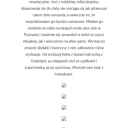
rewelacyjnie. Jest z miękkiej, miłej dzianiny,
dopasowuje się do ciała, nie rozciąga się jak piżama po
całym dniu noszenia, a uwierzcie mi, że
wypróbowałam go bardzo sumiennie. Miałam go
ostatnio na sobie na targach mody plus size w
Poznaniu i świetnie się sprawdził w dzień w części
oficjalnej, jak i wieczorem na after party. Wystarczy
zmienić dodatki i tworzysz z nim całkowicie różne
stylizacje. Od stylizacji boho z butami lub torbą z
frędzlami, po elegancki styl ze szpilkami i
kopertówką, aż po sportowy, lifestyle’owy look z
trampkami.