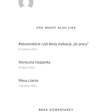
YOU MIGHT ALSO LIKE
#latowmieście czyli letnia stylizacja „do pracy”
8 czerwca 2015
Słoneczna hiszpanka
29 lipca 2020
Maua czarna
3 grudnia 2015
BRAK KOMENTARZY