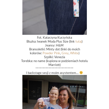
Fot. Katarzyna Kurzyńska
Bluzka: Iwanek Moda Plus Size (link
tutaj
)
Jeansy: H&M
Bransoletki: Minty dot (linki do moich
kolorów:
Powder Pink
,
Grey
,
White
)
Szpilki: Venezia
Torebka: no name (kupiona w podziemiach hotelu
Marriott)
**************************
I backstage sesji z moim asystentem…