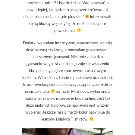
możecie kupić 42 i będzie też na Was pasować, a
nawet lepiej, jak będzie trochę oversize’owa. Już
kilka moich koleżanek „nie plus size”
interesowało
się tą bluzką, więc myślę, że może mieć spore
powodzenie.
Dodatki wybrałam intensywne, amarantowe, ale całą
dość barwną stylizację stonowałam granatowymi,
klasycznymi jeansami. Nie lubię za bardzo
„garsonkowego” stylu i lepiej czuję się w łączeniu
klasyki i elegancji ze sportowym, casualowym
lookiem. Wisienką na torcie są pastelowe bransoletki,
które rewelacyjnie ze sobą wyglądają i chyba będę je
nosić całe lato.
Są marki Minty dot, wykonane z
naturalnej żywicy, możecie je kupić online. Jest tak
dużo pięknych kolorów, że naprawdę jest w czym
wybierać. Jeszcze mi się marzy kolor baby blue do
jeansów i białych T-shirtów.