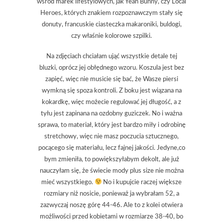
wśród marek lifestylowych, jak Yeah Bunny, czy Local
Heroes, których znakiem rozpoznawczym stały się
donuty, francuskie ciasteczka makaroniki, buldogi,
czy właśnie kolorowe szpilki.
Na zdjęciach chciałam ująć wszystkie detale tej
bluzki, oprócz jej obłędnego wzoru. Koszula jest bez
zapięć, więc nie musicie się bać, że Wasze piersi
wymkną się spoza kontroli. Z boku jest wiązana na
kokardkę, więc możecie regulować jej długość, a z
tyłu jest zapinana na ozdobny guziczek. No i ważna
sprawa, to materiał, który jest bardzo miły i odrobinę
stretchowy, więc nie masz poczucia sztucznego,
pocącego się materiału, lecz fajnej jakości. Jedyne,co
bym zmieniła, to powiększyłabym dekolt, ale już
nauczyłam się, że świecie mody plus size nie można
mieć wszystkiego.
No i kupujcie raczej większe
rozmiary niż nosicie, ponieważ ja wybrałam 52, a
zazwyczaj noszę górę 44-46. Ale to z kolei otwiera
możliwości przed kobietami w rozmiarze 38-40, bo