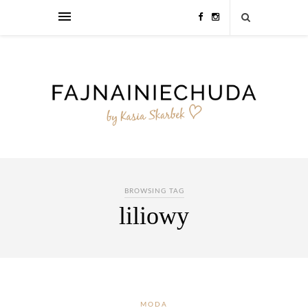
BROWSING TAG
liliowy
MODA