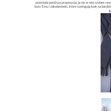
powstała poniższa propozycja, ja się w niej czułam re
buty Emu i zakolanówki, które tuningują look na bardz
g