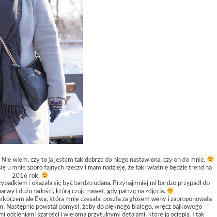
Nie wiem, czy to ja jestem tak dobrze do niego nastawiona, czy on do mnie.
ię u mnie sporo fajnych rzeczy i mam nadzieję, że taki właśnie będzie trend na
2016 rok.
padkiem i okazała się być bardzo udana. Przynajmniej mi bardzo przypadł do
barwy i dużo radości, którą czuję nawet, gdy patrzę na zdjęcia.
arkoczem ale Ewa, która mnie czesała, poszła za głosem weny i zaproponowała
. Następnie powstał pomysł, żeby do pięknego białego, wręcz bajkowego
i odcieniami szarości i wieloma przytulnymi detalami, które ją ocieplą. I tak