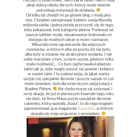
rzeczach trzeba mówić, niech idą w świat i niech robią
jakąś dobrą robotę dla tych, którzy może właśnie
potrzebują motywacji do działania.
Od kilku lat chodził mi po głowie blog z modą plus
size. Chciałam zainspirować kobiety swoją filozofią
widzenia siebie i jednocześnie przyczynić się do tego,
żeby pokazywać inne kategorie piękna. Ponieważ od
zawsze lubiłam modę, niesamowicie brakowało mi
dostępu do modnych ubrań w moim rozmiarze.
Wkurzało mnie ograniczenie dla większych
rozmiarów, w których albo po prostu ich nie było,
albo były w totalnie nie atrakcyjnym wydaniu. I tak
sobie marzyłam o tym, co bym uszyła, gdybym tylko
miała możliwość… Co bym zaoferowała kobietom
takim jak ja, żeby mogły poczuć się pewnie i kobieco
w swoim ciele. I ta szalona wizja, że jakaś marka
uszyje coś specjalnie dla mnie i jeszcze nazwie to coś
moim imieniem, była dla mnie niczym wizja kolacji z
Bradem Pittem.
Ale chyba muszę się szykować i
na tę okazję, bo już w pierwszym kwartale tego roku
nie dość, że firma Maua uszyła specjalnie dla mnie
sukienkę, którą nazwała „Kasia”, to do tego mogłam
zaprezentować ją w magazynie
Superlinia
, w którym
ukazała się moja sesja wraz z wywiadem.