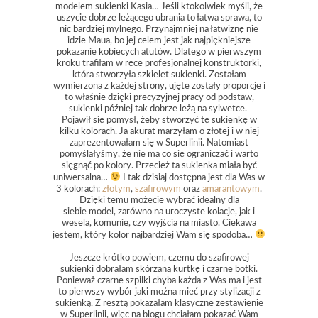
modelem sukienki Kasia… Jeśli ktokolwiek myśli, że
uszycie dobrze leżącego ubrania to łatwa sprawa, to
nic bardziej mylnego. Przynajmniej na łatwiznę nie
idzie Maua, bo jej celem jest jak najpiękniejsze
pokazanie kobiecych atutów. Dlatego w pierwszym
kroku trafiłam w ręce profesjonalnej konstruktorki,
która stworzyła szkielet sukienki. Zostałam
wymierzona z każdej strony, ujęte zostały proporcje i
to właśnie dzięki precyzyjnej pracy od podstaw,
sukienki później tak dobrze leżą na sylwetce.
Pojawił się pomysł, żeby stworzyć tę sukienkę w
kilku kolorach. Ja akurat marzyłam o złotej i w niej
zaprezentowałam się w Superlinii. Natomiast
pomyślałyśmy, że nie ma co się ograniczać i warto
sięgnąć po kolory. Przecież ta sukienka miała być
uniwersalna…
I tak dzisiaj dostępna jest dla Was w
3 kolorach:
złotym
,
szafirowym
oraz
amarantowym
.
Dzięki temu możecie wybrać idealny dla
siebie model, zarówno na uroczyste kolacje, jak i
wesela, komunie, czy wyjścia na miasto. Ciekawa
jestem, który kolor najbardziej Wam się spodoba…
Jeszcze krótko powiem, czemu do szafirowej
sukienki dobrałam skórzaną kurtkę i czarne botki.
Ponieważ czarne szpilki chyba każda z Was ma i jest
to pierwszy wybór jaki można mieć przy stylizacji z
sukienką. Z resztą pokazałam klasyczne zestawienie
w Superlinii, więc na blogu chciałam pokazać Wam