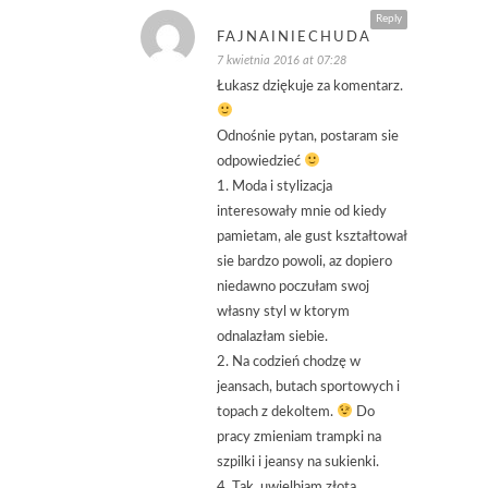
Reply
FAJNAINIECHUDA
7 kwietnia 2016 at 07:28
Łukasz dziękuje za komentarz.
Odnośnie pytan, postaram sie
odpowiedzieć
1. Moda i stylizacja
interesowały mnie od kiedy
pamietam, ale gust kształtował
sie bardzo powoli, az dopiero
niedawno poczułam swoj
własny styl w ktorym
odnalazłam siebie.
2. Na codzień chodzę w
jeansach, butach sportowych i
topach z dekoltem.
Do
pracy zmieniam trampki na
szpilki i jeansy na sukienki.
4. Tak, uwielbiam złota