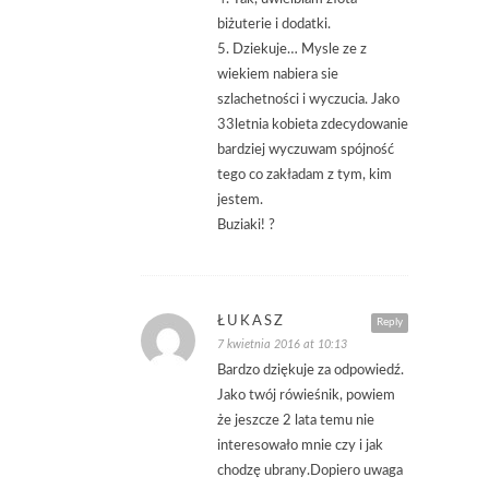
biżuterie i dodatki.
5. Dziekuje… Mysle ze z
wiekiem nabiera sie
szlachetności i wyczucia. Jako
33letnia kobieta zdecydowanie
bardziej wyczuwam spójność
tego co zakładam z tym, kim
jestem.
Buziaki! ?
ŁUKASZ
Reply
7 kwietnia 2016 at 10:13
Bardzo dziękuje za odpowiedź.
Jako twój rówieśnik, powiem
że jeszcze 2 lata temu nie
interesowało mnie czy i jak
chodzę ubrany.Dopiero uwaga