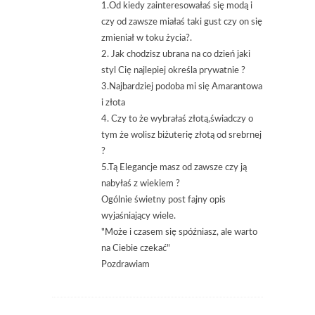
1.Od kiedy zainteresowałaś się modą i
czy od zawsze miałaś taki gust czy on się
zmieniał w toku życia?.
2. Jak chodzisz ubrana na co dzień jaki
styl Cię najlepiej określa prywatnie ?
3.Najbardziej podoba mi się Amarantowa
i złota
4. Czy to że wybrałaś złotą,świadczy o
tym że wolisz biżuterię złotą od srebrnej
?
5.Tą Elegancje masz od zawsze czy ją
nabyłaś z wiekiem ?
Ogólnie świetny post fajny opis
wyjaśniający wiele.
"Może i czasem się spóźniasz, ale warto
na Ciebie czekać"
Pozdrawiam