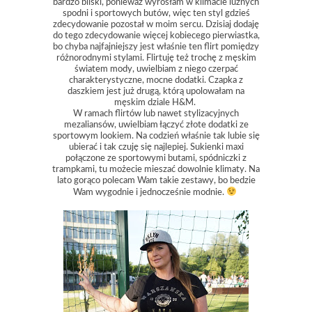
bardzo bliski, ponieważ wyrosłam w klimacie luźnych
spodni i sportowych butów, więc ten styl gdzieś
zdecydowanie pozostał w moim sercu. Dzisiaj dodaję
do tego zdecydowanie więcej kobiecego pierwiastka,
bo chyba najfajniejszy jest właśnie ten flirt pomiędzy
różnorodnymi stylami. Flirtuję też trochę z męskim
światem mody, uwielbiam z niego czerpać
charakterystyczne, mocne dodatki. Czapka z
daszkiem jest już drugą, którą upolowałam na
męskim dziale H&M.
W ramach flirtów lub nawet stylizacyjnych
mezaliansów, uwielbiam łączyć złote dodatki ze
sportowym lookiem. Na codzień właśnie tak lubie się
ubierać i tak czuję się najlepiej. Sukienki maxi
połączone ze sportowymi butami, spódniczki z
trampkami, tu możecie mieszać dowolnie klimaty. Na
lato gorąco polecam Wam takie zestawy, bo bedzie
Wam wygodnie i jednocześnie modnie.