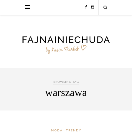
BROWSING TAG
warszawa
MODA
TRENDY