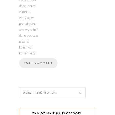
Zapisz moje
dane, adres
e-mail i
witrynę w
przeglądarce
aby wypełnić
dane podczas
pisania
kolejnych
komentarzy.
ZNAJDŹ MNIE NA FACEBOOKU