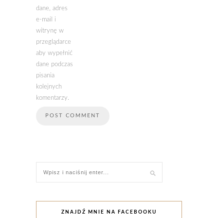
dane, adres
e-mail i
witrynę w
przeglądarce
aby wypełnić
dane podczas
pisania
kolejnych
komentarzy.
ZNAJDŹ MNIE NA FACEBOOKU