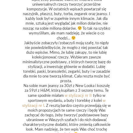
uniwersalnych rzeczy tworzyć przeróżne
kompozycje. W ostatnich wpisach powtarzał się
naszyjnik, płaszcz, buty, torba, zegarek oraz jeansy. I
każdy look był w zupełnie innym klimacie. Jak dla
mnie, sztuką jest wyglądać jak milion dolarów, nie
nosząc na sobie miliona dolarów.
To tak na szybko
wymyśliłam, ale mam nadzieję, że wiecie o co
chodzi…
Jakbyście zobaczyły/zobaczyli moją szafę, to nigdy
nie powiedzielibyście, że mogło z niej powstać tak
dużo wpisów. Mimo, że lubię zakupy, to nie lubię
kolekcjonować rzeczy. Wybieram zawsze
minimalistyczne podstawy, z których tworzę bazę do
stylizacji, a inwestuję głównie w dodatki. Lubię
torebki, paski, bransoletki, zegarki, buty i w zasadzie
dla mnie to one tworzą klimat. Cała reszta może być
prosta.
Na sobie mam jeansy za 30zł z New Looka i koszulę
za 59zł z H&M, którą kupiłam z 3 sezony temu. Te
w stylizacji nr II
same spodnie miałam
tylko w
w
sportowym wydaniu, a buty i torebkę z kolei
stylizacji nr I
. Z resztą bardzo często przewijają się w
moich propozycjach te same rzeczy i będę Was
zachęcać do tego, żeby tworzyć podstawowe bazy
ubraniowe w Waszych szafach i do nich dodawać
charakterystyczne dodatki, które zmienią całkowicie
look. Mam nadzieję, że ten wpis Was choć trochę