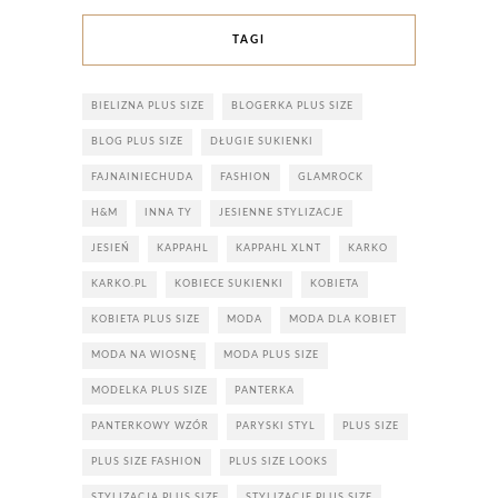
TAGI
BIELIZNA PLUS SIZE
BLOGERKA PLUS SIZE
BLOG PLUS SIZE
DŁUGIE SUKIENKI
FAJNAINIECHUDA
FASHION
GLAMROCK
H&M
INNA TY
JESIENNE STYLIZACJE
JESIEŃ
KAPPAHL
KAPPAHL XLNT
KARKO
KARKO.PL
KOBIECE SUKIENKI
KOBIETA
KOBIETA PLUS SIZE
MODA
MODA DLA KOBIET
MODA NA WIOSNĘ
MODA PLUS SIZE
MODELKA PLUS SIZE
PANTERKA
PANTERKOWY WZÓR
PARYSKI STYL
PLUS SIZE
PLUS SIZE FASHION
PLUS SIZE LOOKS
STYLIZACJA PLUS SIZE
STYLIZACJE PLUS SIZE